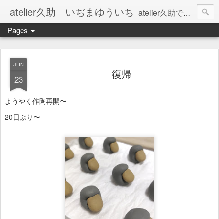
atelier久助 いぢまゆういち
atelier久助では土と火から暖かなモノたちを生み出しています。 ご覧になられた方が和んで頂ければ幸いです。
Pages
JUN
復帰
23
ようやく作陶再開〜
20日ぶり〜