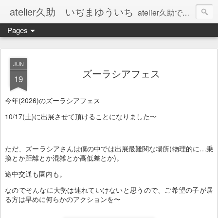
atelier久助 いぢまゆういち
atelier久助では土と火から暖かなモノたちを生み出しています。 ご覧になられた方が和んで頂ければ幸いです。
Pages
JUN
ズーラシアフェス
19
今年(2026)のズーラシアフェス
10/17(土)に出展させて頂けることになりました〜
ただ、ズーラシアさんは僕の中では出展最難関な場所(物理的に…乗
換とか距離とか混雑とか高低差とか)。
途中交通も園内も。
なのでそんなに大勢は連れていけないと思うので、ご希望の子が居
る方は早めに何らかのアクションを〜