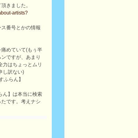
て頂きました。
about-artists?
ース番号とかの情報
痛めていて(もぅ半
るンですが、あまり
全力はちょっとムリ
申し訳ない)
りすふらん】
らん】は本当に検索
ったです。考えナシ