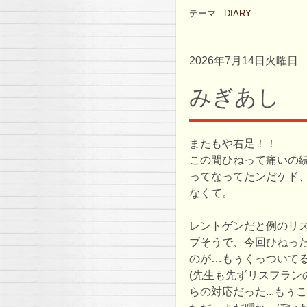
テーマ:
DIARY
2026年7月14日火曜日
みぎあし
またもや右足！！
この間ひねって痛いの
ってなってたンだケド
なくて。
レントゲンだと例のリ
ブそうで、今回ひねっ
のが…もぅくっついて
(先生も先ずリスフラン
らの対応だった...もぅ