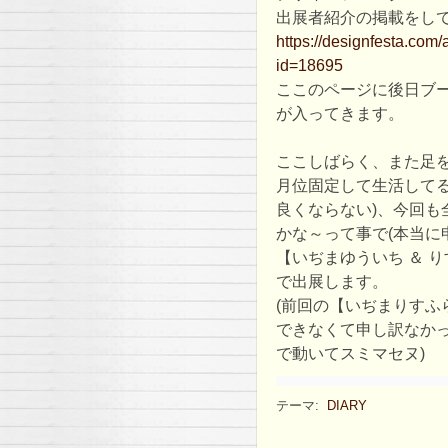
出展者紹介の掲載をし
https://designfesta.com/
id=18695
ここのページに後日ブ
が入ってきます。
ここしばらく、また足を
月位固定して生活して
良くならない)、今回も
かな～って事で(本当に
【いぢまゆういち ＆ 
で出展します。
(前回の【いぢまりすふ
できなくて申し訳なか
で動いてスミマセヌ)
テーマ:
DIARY