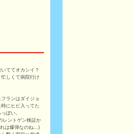
続いててオカシイ？
、忙しくて病院行け
スフランはダイジョ
た時にヒビ入ってた
るっぽい。
のレントゲン検証か
これは爆弾なのね…)