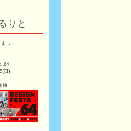
るりと
りまし
.64
5(日)
南棟