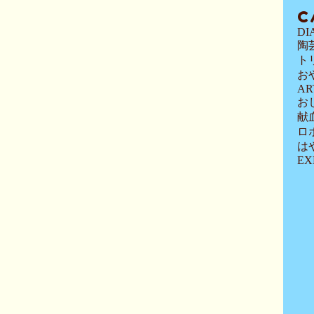
C
DI
陶
ト
お
AR
お
献
ロ
は
EX