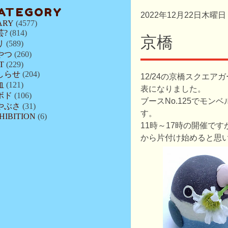
ATEGORY
2022年12月22日木曜日
ARY
(4577)
芸?
(814)
京橋
リ
(589)
やつ
(260)
T
(229)
しらせ
(204)
12/24の京橋スクエア
血
(121)
表になりました。
ボド
(106)
ブースNo.125でモン
やぶさ
(31)
す。
HIBITION
(6)
11時～17時の開催です
から片付け始めると思