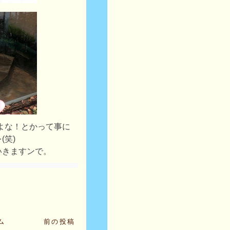
よな！とかって事に
(笑)
いきますンで。
ム
前の投稿