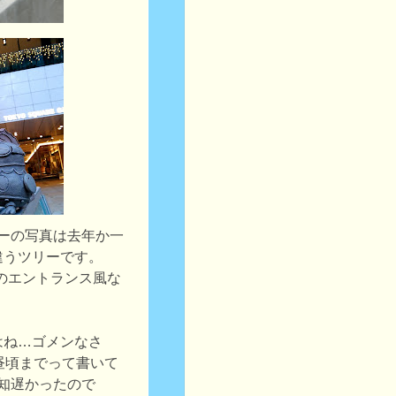
ーの写真は去年か一
違うツリーです。
のエントランス風な
はね…ゴメンなさ
23の昼頃までって書いて
の告知遅かったので