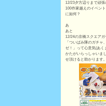
12/23夕方辺りまで頑
100作家越えのイベン
に如何？
あ
あと
12/24の京橋スクエア
「ついばみ隊のガチャ
ゼ！」って心意気(あく
かたがいらっしゃいま
せ頂けると助かります