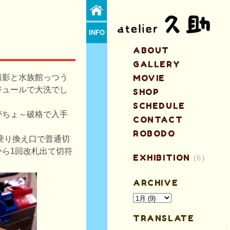
INFO
ABOUT
GALLERY
撮影と水族館っつう
MOVIE
ジュールで大洗でし
SHOP
SCHEDULE
回がちょ～破格で入手
CONTACT
ROBODO
乗り換え口で普通切
から1回改札出て切符
EXHIBITION
(6)
ARCHIVE
TRANSLATE