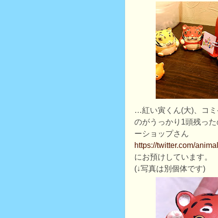
…紅い寅くん(大)、コ
のがうっかり1頭残っ
ーショップさん
https://twitter.com/anim
にお預けしています。
(↓写真は別個体です)