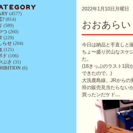
ATEGORY
2022年1月10日月曜日
ARY
(4577)
芸?
(814)
おおあらい
リ
(589)
やつ
(260)
T
(229)
しらせ
(204)
今日は納品と手直しと
血
(121)
ちょ〜盛り沢山なスケ
ボド
(106)
た。
やぶさ
(31)
(18きっぷのラスト1
HIBITION
(6)
できたので。)
大洗鹿島線、JRからの
符の販売見当たらない
買ったンだケド…