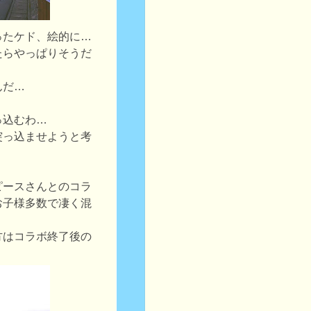
ったケド、絵的に…
たらやっぱりそうだ
んだ…
っ込むわ…
突っ込ませようと考
ピースさんとのコラ
お子様多数で凄く混
方はコラボ終了後の