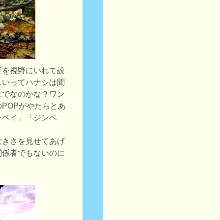
育を視野にいれて設
しいってハナシは聞
れでなのかな？ワン
POPがやたらとあ
ンベイ」「ジンベ
大きさを見せてあげ
関係者でもないのに