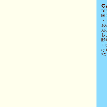
C
DI
陶
ト
お
AR
お
献
ロ
は
EX