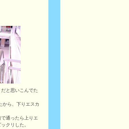
りだと思いこんでた
たから、下りエスカ
前で通ったら上りエ
ビックリした。