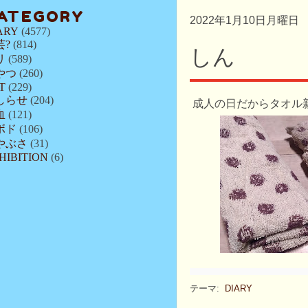
ATEGORY
2022年1月10日月曜日
ARY
(4577)
芸?
(814)
しん
リ
(589)
やつ
(260)
T
(229)
しらせ
(204)
成人の日だからタオル
血
(121)
ボド
(106)
やぶさ
(31)
HIBITION
(6)
テーマ:
DIARY