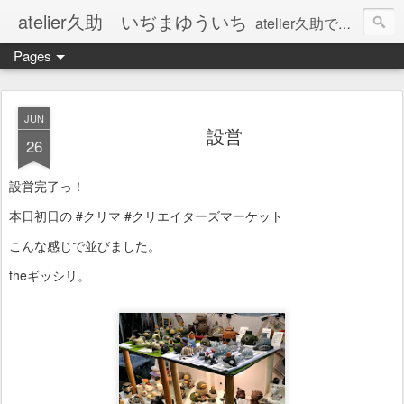
atelier久助 いぢまゆういち
atelier久助では土と火から暖かなモノたちを生み出しています。 ご覧になられた方が和んで頂ければ幸いです。
Pages
JUN
設営
26
設営完了っ！
本日初日の #クリマ #クリエイターズマーケット
こんな感じで並びました。
theギッシリ。