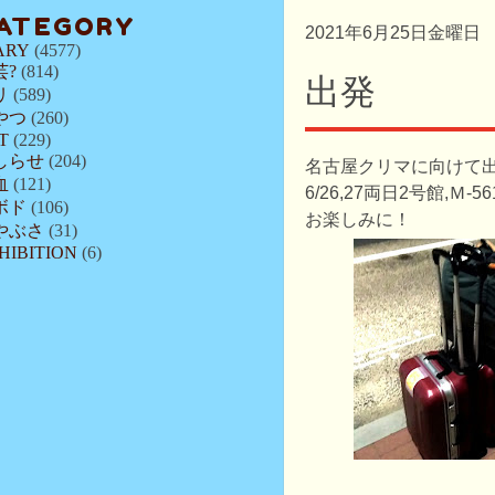
ATEGORY
2021年6月25日金曜日
ARY
(4577)
芸?
(814)
出発
リ
(589)
やつ
(260)
T
(229)
しらせ
(204)
名古屋クリマに向けて
血
(121)
6/26,27両日2号館,Ｍ-
ボド
(106)
お楽しみに！
やぶさ
(31)
HIBITION
(6)