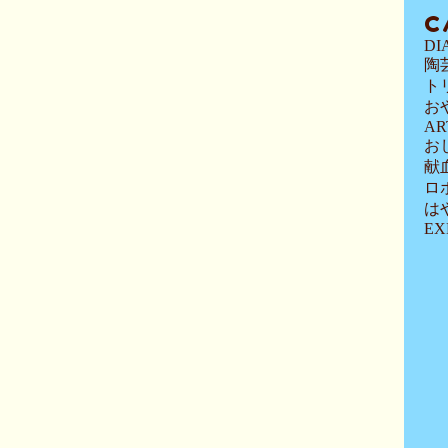
C
DI
陶
ト
お
AR
お
献
ロ
は
EX