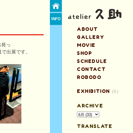
INFO
ABOUT
GALLERY
出発っ
MOVIE
561で出展です。
SHOP
SCHEDULE
CONTACT
ROBODO
EXHIBITION
(6)
ARCHIVE
TRANSLATE