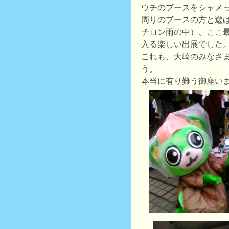
ウチのブースをシャメ
周りのブースの方と遊
チロン雨の中）、ここ
入る楽しい出展でした
これも、大崎のみなさ
う。
本当に有り難う御座い