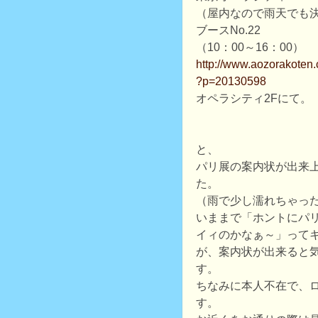
（屋内なので雨天でも
ブースNo.22
（10：00～16：00）
http://www.aozorakoten.
?p=20130598
オペラシティ2Fにて。
と、
パリ展の案内状が出来
た。
（雨で少し濡れちゃっ
いままで「ホントにパ
イィのかなぁ～」って
が、案内状が出来ると
す。
ちなみに本人不在で、
す。