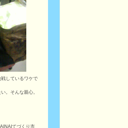
挑戦しているワケで
たい。そんな親心。
AINAIてづくり市