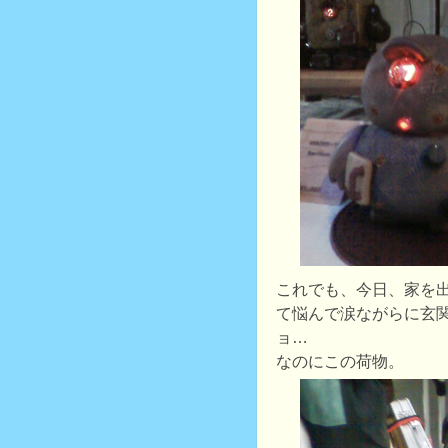
これでも、今日、家を
て悩んで涙ながらに玄
ョ…
なのにこの荷物。