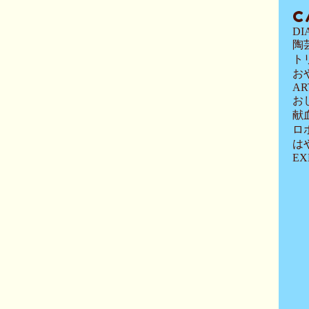
C
DI
陶
ト
お
AR
お
献
ロ
は
EX