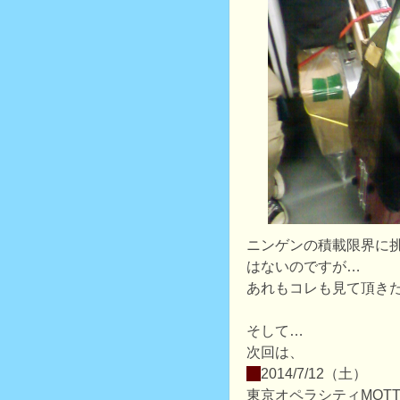
ニンゲンの積載限界に
はないのですが…
あれもコレも見て頂き
そして…
次回は、
・
2014/7/12（土）
東京オペラシティMOTT