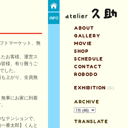
INFO
ABOUT
GALLERY
ラフトマーケット、無
MOVIE
SHOP
したお客様、運営ス
SCHEDULE
の皆様、有り難うご
CONTACT
までした。
ROBODO
雨も上がり、全員無
EXHIBITION
(6)
、無事にお家に到着
ARCHIVE
す。
妙なテンションで、
TRANSLATE
崎一番太郎】くんと