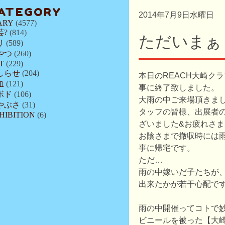
ATEGORY
2014年7月9日水曜日
ARY
(4577)
芸?
(814)
ただいまぁ
リ
(589)
やつ
(260)
T
(229)
しらせ
(204)
本日のREACH大崎ク
血
(121)
事に終了致しました。
ボド
(106)
大雨の中ご来場頂きま
やぶさ
(31)
タッフの皆様、出展者
HIBITION
(6)
ざいました&お疲れさ
お陰さまで撤収時には
事に帰宅です。
ただ…
雨の中嫁いだ子たちが
出来たかが若干心配で
雨の中開催ってコトで
ビニールを被った【大