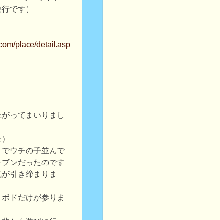
決行です）
com/place/detail.asp
上がってまいりまし
た）
リでウチの子並んで
キブンだったのです
気が引き締まりま
ロボドだけが参りま