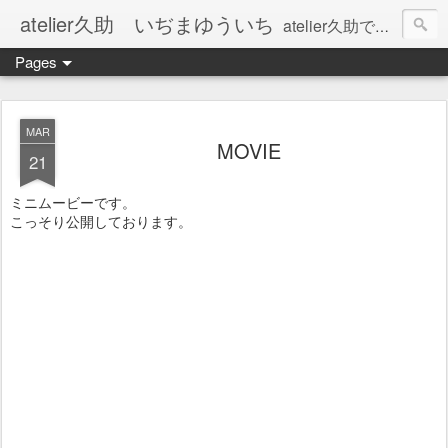
atelier久助 いぢまゆういち
atelier久助では土と火から暖かなモノたちを生み出しています。 ご覧になられた方が和んで頂ければ幸いです。
Pages
MAR
MOVIE
21
ミニムービーです。
こっそり公開しております。