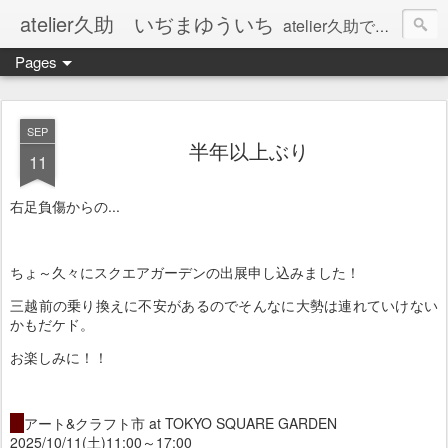
atelier久助 いぢまゆういち
atelier久助では土と火から暖かなモノたちを生み出しています。 ご覧になられた方が和んで頂ければ幸いです。
Pages
SEP
半年以上ぶり
11
右足負傷からの...
ちょ～久々にスクエアガーデンの出展申し込みました！
三越前の乗り換えに不安があるのでそんなに大勢は連れていけない
かもだケド。
お楽しみに！！
・
アート&クラフト市 at TOKYO SQUARE GARDEN
2025/10/11(土)11:00～17:00