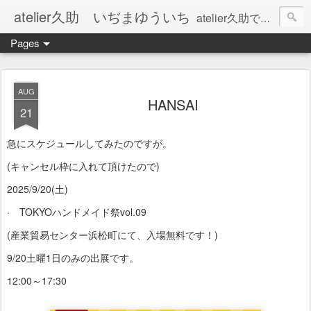
atelier久助 いぢまゆういち
atelier久助では土と火から暖かなモノたちを生み出しています。 ご覧になられた方が和んで頂ければ幸いです。
Pages
AUG
HANSAI
21
急にスケジュールしてみたのですが。
(キャンセル枠に入れて頂けたので)
2025/9/20(土)
· TOKYOハンドメイド祭vol.09
(産業貿易センター浜松町にて、入場無料です！)
9/20土曜1日のみの出展です。
12:00～17:30