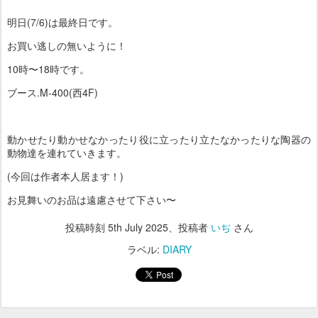
明日(7/6)は最終日です。
お買い逃しの無いように！
10時〜18時です。
ブース.M-400(西4F)
動かせたり動かせなかったり役に立ったり立たなかったりな陶器の
動物達を連れていきます。
(今回は作者本人居ます！)
お見舞いのお品は遠慮させて下さい〜
投稿時刻
5th July 2025
、投稿者
いぢ
さん
ラベル:
DIARY