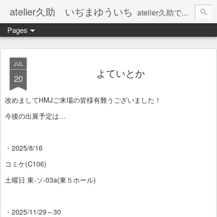
atelier久助 いぢまゆういち
atelier久助では土と火から暖かなモノたちを生み出しています。 ご覧になられた方が和んで頂ければ幸いです。
Pages
JUL
よていとか
20
改めましてHMJご来場の皆様有難うございました！
今後の出展予定は…
・2025/8/16
コミケ(C106)
土曜日 東-ソ-03a(東５ホール)
・2025/11/29～30