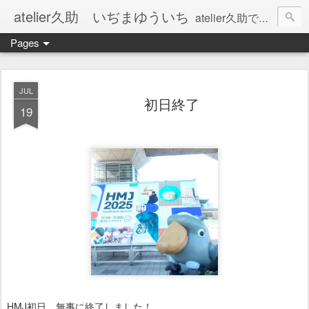
atelier久助 いぢまゆういち
atelier久助では土と火から暖かなモノたちを生み出しています。 ご覧になられた方が和んで頂ければ幸いです。
Pages
JUL
初日終了
19
HMJ初日、無事に終了しました！