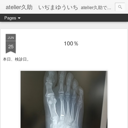
atelier久助 いぢまゆういち
atelier久助では土と火から暖かなモノたちを生み出しています。 ご覧になられた方が和んで頂ければ幸いです。
Pages
JUN
100％
25
本日、検診日。