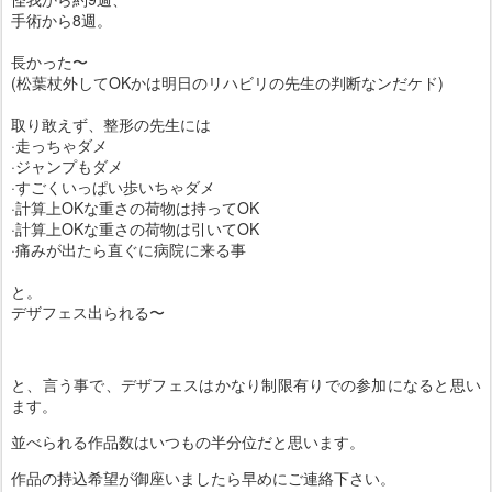
手術から8週。
長かった〜
(松葉杖外してOKかは明日のリハビリの先生の判断なンだケド)
取り敢えず、整形の先生には
·走っちゃダメ
·ジャンプもダメ
·すごくいっぱい歩いちゃダメ
·計算上OKな重さの荷物は持ってOK
·計算上OKな重さの荷物は引いてOK
·痛みが出たら直ぐに病院に来る事
と。
デザフェス出られる〜
と、言う事で、デザフェスはかなり制限有りでの参加になると思い
ます。
並べられる作品数はいつもの半分位だと思います。
作品の持込希望が御座いましたら早めにご連絡下さい。