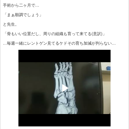
手術から二ヶ月で…
「まぁ順調でしょう」
と先生。
「骨もいい位置だし、周りの組織も育って来てる(意訳)」
…毎週一緒にレントゲン見てるケドその育ち加減が判らない…