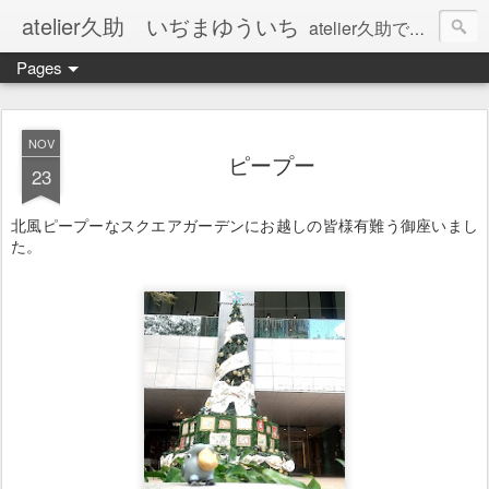
atelier久助 いぢまゆういち
atelier久助では土と火から暖かなモノたちを生み出しています。 ご覧になられた方が和んで頂ければ幸いです。
Pages
NOV
ピープー
23
北風ピープーなスクエアガーデンにお越しの皆様有難う御座いまし
た。