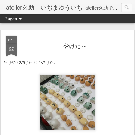
atelier久助 いぢまゆういち
atelier久助では土と火から暖かなモノたちを生み出しています。 ご覧になられた方が和んで頂ければ幸いです。
Pages
SEP
やけた～
22
たけやぶやけたぶじやけた。