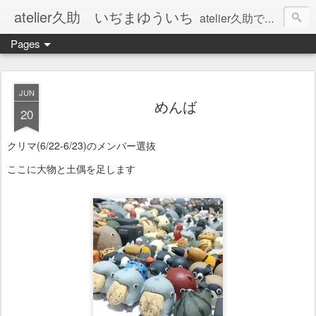
atelier久助 いぢまゆういち
atelier久助では土と火から暖かなモノたちを生み出しています。 ご覧になられた方が和んで頂ければ幸いです。
Pages
JUN
めんば
20
クリマ(6/22-6/23)のメンバー選抜
ここに大物と土偶を足します