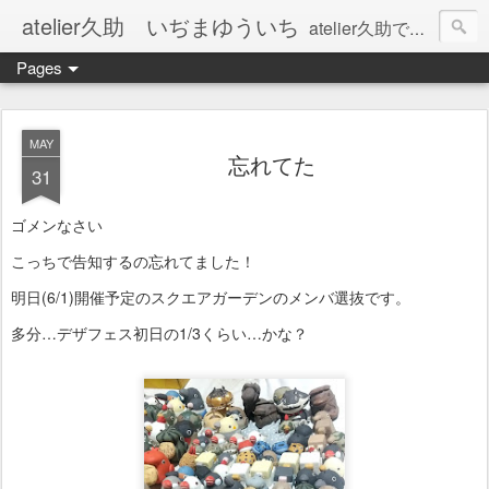
atelier久助 いぢまゆういち
atelier久助では土と火から暖かなモノたちを生み出しています。 ご覧になられた方が和んで頂ければ幸いです。
Pages
MAY
忘れてた
31
ゴメンなさい
こっちで告知するの忘れてました！
明日(6/1)開催予定のスクエアガーデンのメンバ選抜です。
多分…デザフェス初日の1/3くらい…かな？