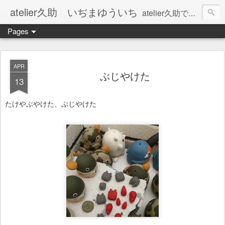
atelier久助 いぢまゆういち
atelier久助では土と火から暖かなモノたちを生み出しています。 ご覧になられた方が和んで頂ければ幸いです。
Pages
APR
ぶじやけた
13
たけやぶやけた、ぶじやけた