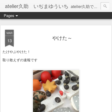
atelier久助 いぢまゆういち
atelier久助では土と火から暖かなモノたちを生み出しています。 ご覧になられた方が和んで頂ければ幸いです。
Pages
MAR
やけた～
13
たけやぶやけた！
取り敢えずの速報です