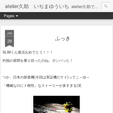
atelier久助 いぢまゆういち
atelier久助では土と火から暖かなモノたちを生み出しています。 ご覧になられた方が和んで頂ければ幸いです。
Pages
JAN
ふっき
29
SLIMくん復活おめでとう！！！
灼熱の昼間を乗り切ったのね。ガンバった！
つか、日本の探査機(今回は実証機だケド)ってこ～ゆ～
「機械なのにド根性」なストーリーが多すぎる(笑