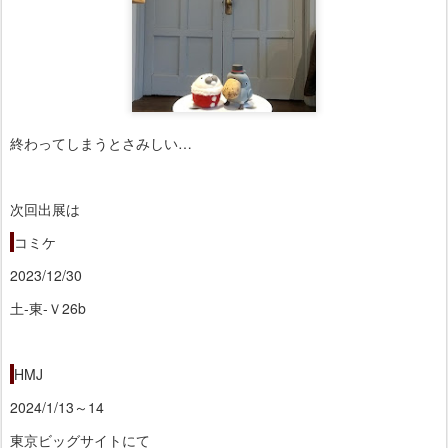
終わってしまうとさみしい…
次回出展は
·
コミケ
2023/12/30
土-東-Ｖ26b
·
HMJ
2024/1/13～14
東京ビッグサイトにて