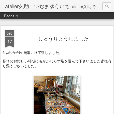
atelier久助 いぢまゆういち
atelier久助では土と火から暖かなモノたちを生み出しています。 ご覧になられた方が和んで頂ければ幸いです。
Pages
DEC
しゅうりょうしました
17
#ふわカチ展 無事に終了致しました。
暮れのお忙しい時期にもかかわらず足を運んで下さいました皆様有
り難うございました。