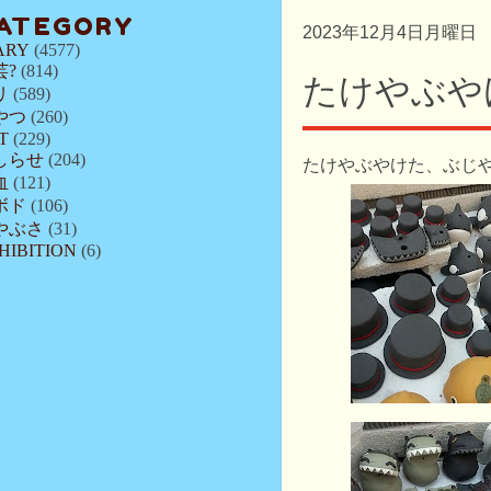
ATEGORY
2023年12月4日月曜日
ARY
(4577)
芸?
(814)
たけやぶや
リ
(589)
やつ
(260)
T
(229)
しらせ
(204)
たけやぶやけた、ぶじ
血
(121)
ボド
(106)
やぶさ
(31)
HIBITION
(6)