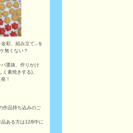
金彩、組み立て...を
るワケ無くない？
ンバ選抜、作りかけ
しく素焼きする)、
出発！
マでの作品持ち込みのご
品ある方は12/6中に