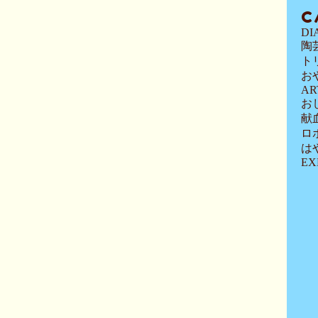
C
DI
陶
ト
お
AR
お
献
ロ
は
EX