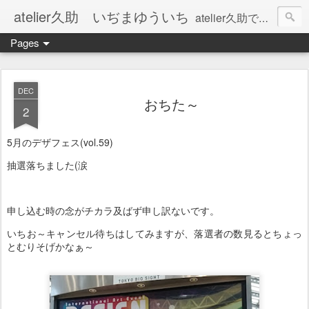
atelier久助 いぢまゆういち
atelier久助では土と火から暖かなモノたちを生み出しています。 ご覧になられた方が和んで頂ければ幸いです。
Pages
DEC
おちた～
2
5月のデザフェス(vol.59)
抽選落ちました(涙
申し込む時の念がチカラ及ばず申し訳ないです。
いちお～キャンセル待ちはしてみますが、落選者の数見るとちょっ
とむりそげかなぁ～