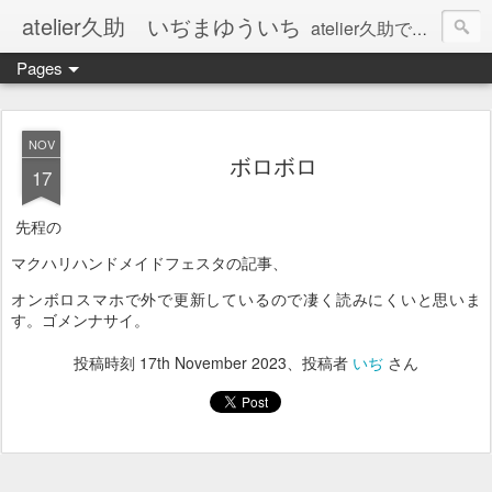
atelier久助 いぢまゆういち
atelier久助では土と火から暖かなモノたちを生み出しています。 ご覧になられた方が和んで頂ければ幸いです。
Pages
NOV
ボロボロ
17
先程の
マクハリハンドメイドフェスタの記事、
オンボロスマホで外で更新しているので凄く読みにくいと思いま
す。ゴメンナサイ。
投稿時刻
17th November 2023
、投稿者
いぢ
さん