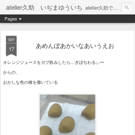
atelier久助 いぢまゆういち
atelier久助では土と火から暖かなモノたちを生み出しています。 ご覧になられた方が和んで頂ければ幸いです。
Pages
SEP
あめんぼあかいなあいうえお
17
オレンジジュースをガブ飲みしたら…ぎぼぢわるぃ〜
からの、
おかしな色の種を撒いている