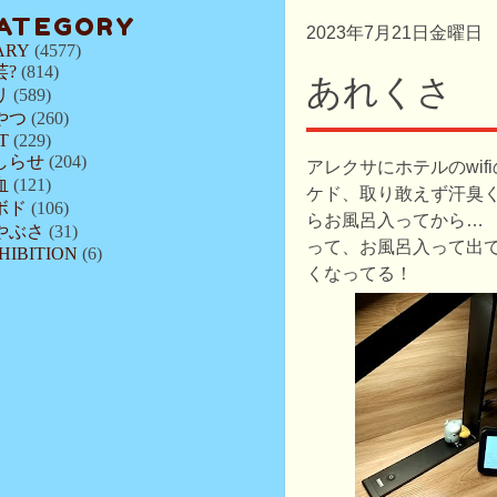
ATEGORY
2023年7月21日金曜日
ARY
(4577)
芸?
(814)
あれくさ
リ
(589)
やつ
(260)
T
(229)
しらせ
(204)
アレクサにホテルのwif
血
(121)
ケド、取り敢えず汗臭
ボド
(106)
らお風呂入ってから…
やぶさ
(31)
って、お風呂入って出
HIBITION
(6)
くなってる！