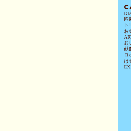
C
DI
陶
ト
お
AR
お
献
ロ
は
EX