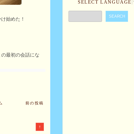
SELECT LANGUAGE
かけ始めた！
」
との最初の会話にな
ム
前の投稿
↑