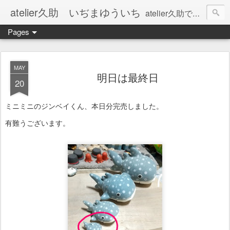
atelier久助 いぢまゆういち
atelier久助では土と火から暖かなモノたちを生み出しています。 ご覧になられた方が和んで頂ければ幸いです。
Pages
MAY
明日は最終日
20
ミニミニのジンベイくん、本日分完売しました。
有難うございます。