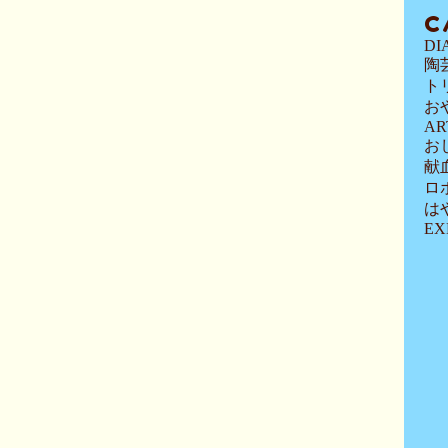
C
DI
陶
ト
お
AR
お
献
ロ
は
EX