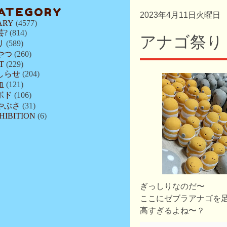
ATEGORY
2023年4月11日火曜日
ARY
(4577)
芸?
(814)
アナゴ祭り
リ
(589)
やつ
(260)
T
(229)
しらせ
(204)
血
(121)
ボド
(106)
やぶさ
(31)
HIBITION
(6)
ぎっしりなのだ〜
ここにゼブラアナゴを
高すぎるよね〜？