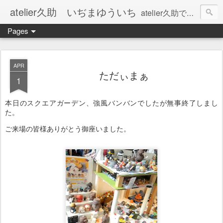
atelier久助 いぢまゆういち
atelier久助では土と火から暖かなモノたちを生み出しています。 ご覧になられた方が和んで頂ければ幸いです。
Pages
APR
ただぃまぁ
1
本日のスクエアガーデン、強風バンバンでしたが無事終了しまし
た。
ご来場の皆様ありがとう御座いました。