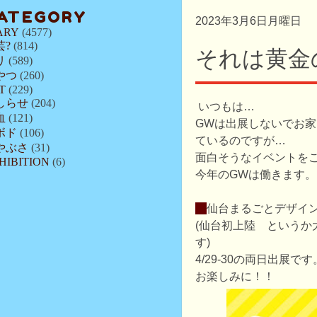
ATEGORY
2023年3月6日月曜日
ARY
(4577)
芸?
(814)
それは黄金
リ
(589)
やつ
(260)
T
(229)
しらせ
(204)
いつもは…
血
(121)
GWは出展しないでお
ボド
(106)
ているのですが…
やぶさ
(31)
面白そうなイベントを
HIBITION
(6)
今年のGWは働きます。
・
仙台まるごとデザイ
(仙台初上陸 というか
す)
4/29-30の両日出展です
お楽しみに！！