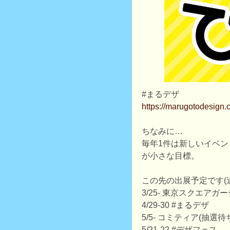
#まるデザ
https://marugotodesign
ちなみに…
毎年1件は新しいイベン
が小さな目標。
この先の出展予定です(
3/25- 東京スクエアガ
4/29-30 #まるデザ
5/5- コミティア(抽選待
5/21-22 #デザフェス