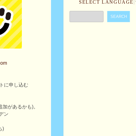
SELECT LANGUAGE
.com
トに申し込む
追加があるかも)。
ーデン
ち)