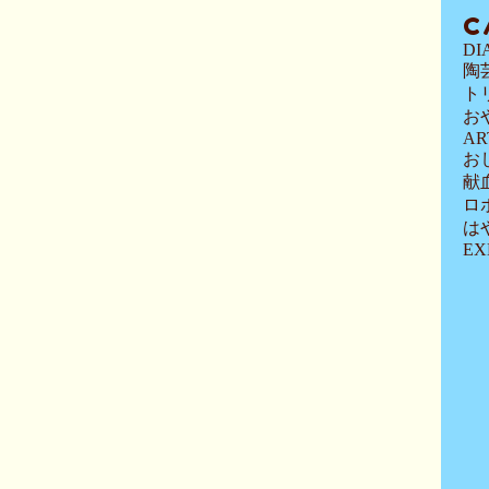
C
DI
陶
ト
お
AR
お
献
ロ
は
EX