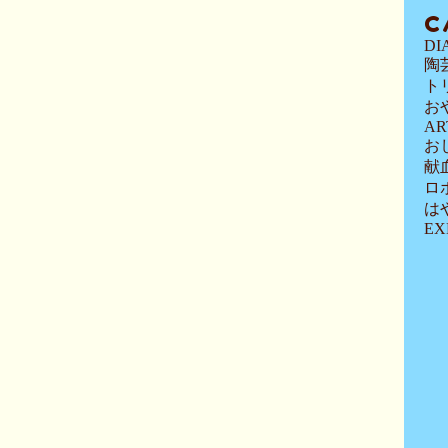
C
DI
陶
ト
お
AR
お
献
ロ
は
EX