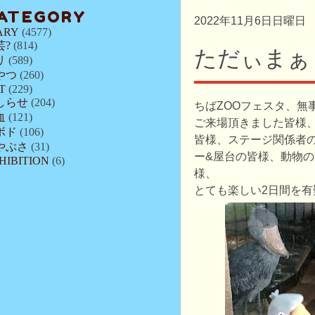
ATEGORY
2022年11月6日日曜日
ARY
(4577)
芸?
(814)
ただぃまぁ
リ
(589)
やつ
(260)
T
(229)
しらせ
(204)
ちばZOOフェスタ、無
血
(121)
ご来場頂きました皆様
ボド
(106)
皆様、ステージ関係者
やぶさ
(31)
ー&屋台の皆様、動物
HIBITION
(6)
様、
とても楽しい2日間を