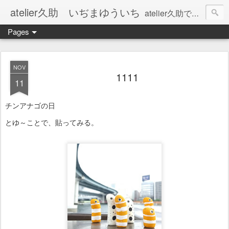
atelier久助 いぢまゆういち
atelier久助では土と火から暖かなモノたちを生み出しています。 ご覧になられた方が和んで頂ければ幸いです。
Pages
NOV
1111
11
チンアナゴの日
とゆ～ことで、貼ってみる。