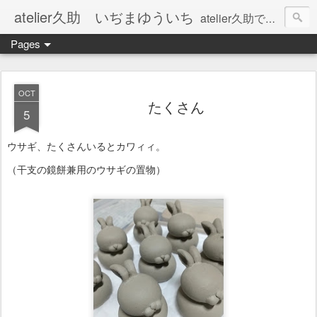
atelier久助 いぢまゆういち
atelier久助では土と火から暖かなモノたちを生み出しています。 ご覧になられた方が和んで頂ければ幸いです。
Pages
OCT
たくさん
5
ウサギ、たくさんいるとカワィィ。
（干支の鏡餅兼用のウサギの置物）