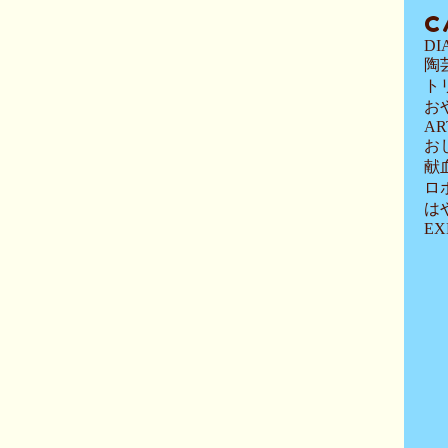
C
DI
陶
ト
お
AR
お
献
ロ
は
EX