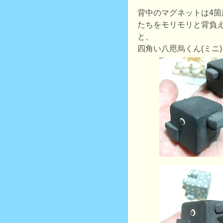
背中のマグネットは4
たちをモリモリと背負
と、
四角い八咫烏くん(ミニ)