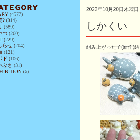
ATEGORY
2022年10月20日木曜日
ARY
(4577)
芸?
(814)
しかくい
リ
(589)
やつ
(260)
T
(229)
しらせ
(204)
組み上がった子(新作)
血
(121)
ボド
(106)
やぶさ
(31)
HIBITION
(6)