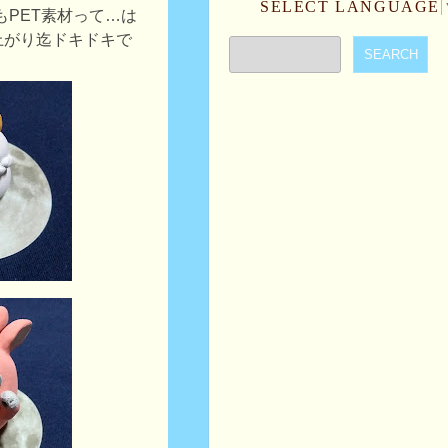
SELECT LANGUAGE
もPET素材って…は
上がり迄ドキドキで