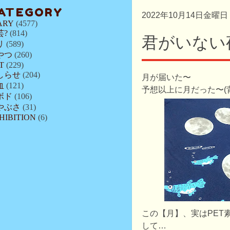
ATEGORY
2022年10月14日金曜日
ARY
(4577)
芸?
(814)
君がいない
リ
(589)
やつ
(260)
T
(229)
しらせ
(204)
月が届いた〜
血
(121)
予想以上に月だった〜(
ボド
(106)
やぶさ
(31)
HIBITION
(6)
この【月】、実はPET
して…