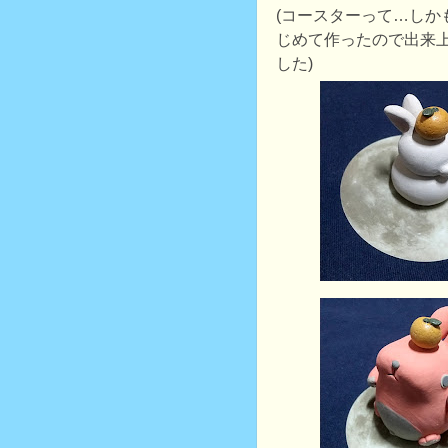
(コースターって…しか
じめて作ったので出来
した)