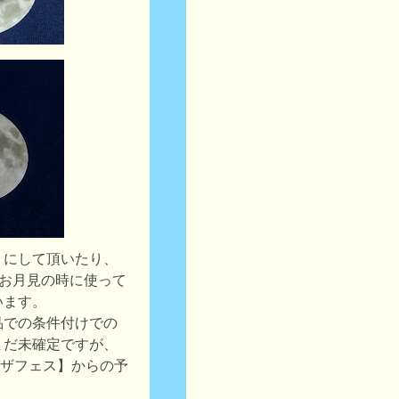
りにして頂いたり、
)お月見の時に使って
います。
品での条件付けでの
まだ未確定ですが、
デザフェス】からの予