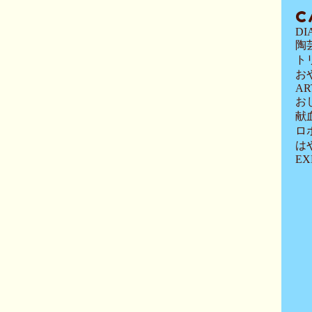
C
DI
陶
ト
お
AR
お
献
ロ
は
EX