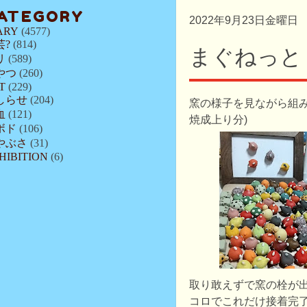
ATEGORY
2022年9月23日金曜日
ARY
(4577)
芸?
(814)
まぐねっと
リ
(589)
やつ
(260)
T
(229)
しらせ
(204)
窯の様子を見ながら組み
血
(121)
焼成上り分)
ボド
(106)
やぶさ
(31)
HIBITION
(6)
取り敢えずで窯の栓が
コロでこれだけ接着完