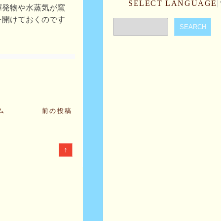
SELECT LANGUAGE
揮発物や水蒸気が窯
を開けておくのです
ム
前の投稿
↑