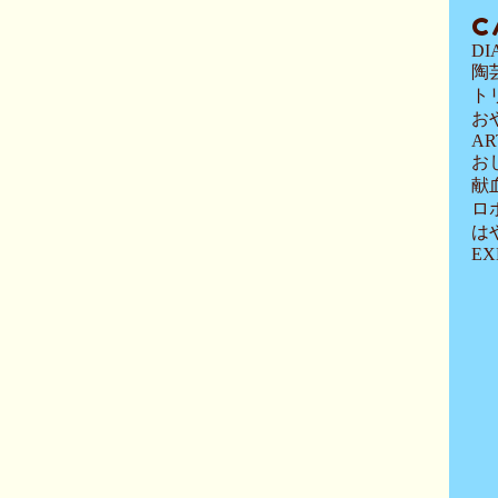
C
DI
陶
ト
お
AR
お
献
ロ
は
EX