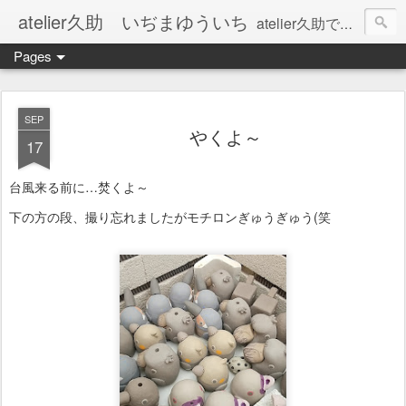
atelier久助 いぢまゆういち
atelier久助では土と火から暖かなモノたちを生み出しています。 ご覧になられた方が和んで頂ければ幸いです。
Pages
SEP
やくよ～
17
台風来る前に…焚くよ～
下の方の段、撮り忘れましたがモチロンぎゅうぎゅう(笑