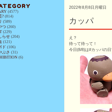
ATEGORY
2022年8月8日月曜日
ARY
(4577)
芸?
(814)
カッパ
リ
(589)
やつ
(260)
T
(229)
しらせ
(204)
え？
血
(121)
待って待って！
ボド
(106)
今日(8/8)は#カッパ
やぶさ
(31)
HIBITION
(6)