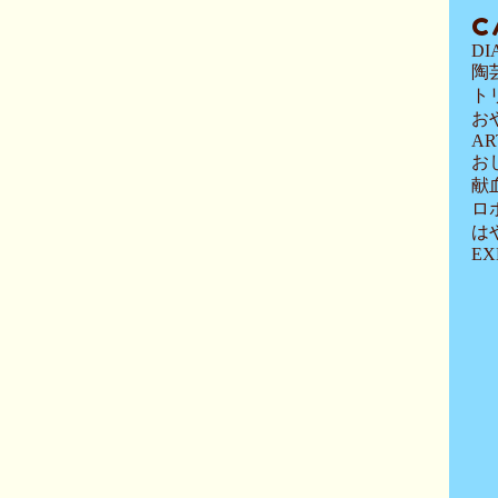
C
DI
陶
ト
お
AR
お
献
ロ
は
EX