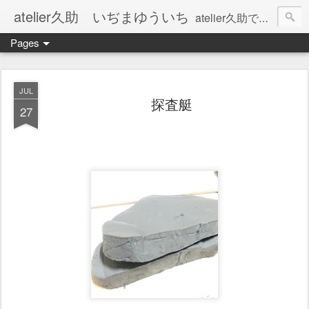
atelier久助 いぢまゆういち
atelier久助では土と火から暖かなモノたちを生み出しています。 ご覧になられた方が和んで頂ければ幸いです。
Pages
JUL
探査艇
27