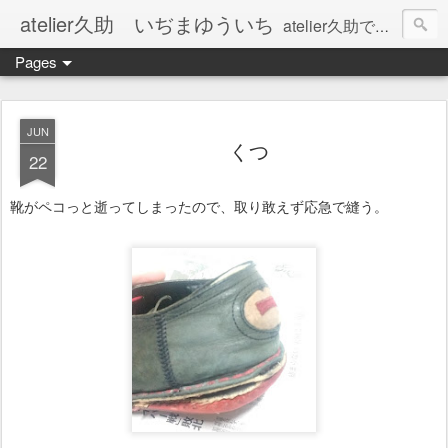
atelier久助 いぢまゆういち
atelier久助では土と火から暖かなモノたちを生み出しています。 ご覧になられた方が和んで頂ければ幸いです。
Pages
JUN
くつ
22
靴がペコっと逝ってしまったので、取り敢えず応急で縫う。