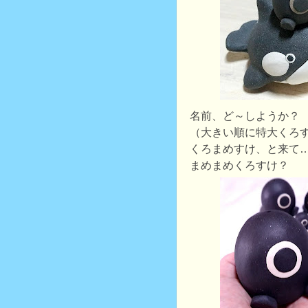
名前、ど～しようか？
（大きい順に特大くろ
くろまめすけ、と来て
まめまめくろすけ？