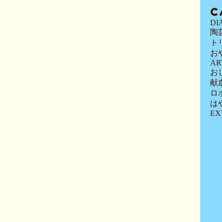
C
DI
陶
ト
お
AR
お
献
ロ
は
EX