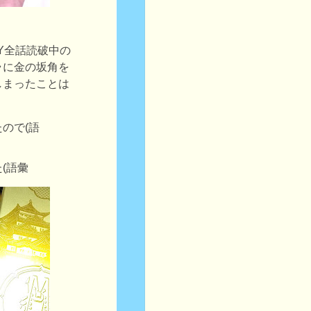
LY全話読破中の
ラに金の坂角を
しまったことは
ので(語
(語彙