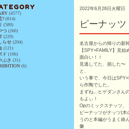
ATEGORY
2022年6月28日火曜日
ARY
(4577)
芸?
(814)
ピーナッツ
リ
(589)
やつ
(260)
T
(229)
しらせ
(204)
名古屋からの帰りの新
血
(121)
【SPY×FAMILY】見
ボド
(106)
面白い！！
やぶさ
(31)
見逃してた、損した〜
HIBITION
(6)
と、
いう事で、今日はSPY×
ら作陶でした。
まずね…ヒゲダンさんの
もよぃ！
Opのミックスナッツ、
ピーナッツがナッツ(木
うのと本編がうまく絡
彙