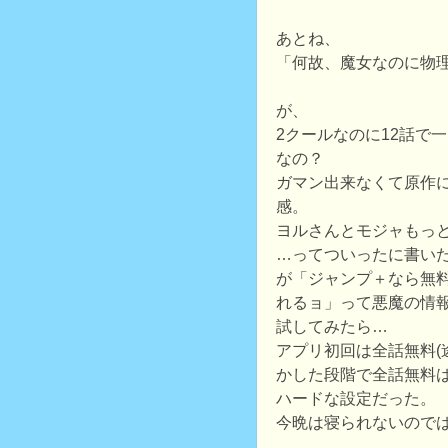
あとね、
「何故、魔女なのに物
が、
2クールなのに12話で
なの？
ガマン出来なくて原作
感。
ヨルさんとモジャもっ
…ってついったに書い
が「ジャンプ＋なら無
れるョ」って悪魔の情
試してみたら…
アプリ初回は全話無料(
かした段階で全話無料は
ハードな設定だった。
今晩は寝られないので