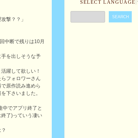
SELECT LANGUAGE
理攻撃？？」
一回中断で残りは10月
に手を出しそうな予
と活躍して欲しい！
たらフォロワーさん
料で原作読み進めら
報を下さいました。
途中でアプリ終了と
終了)っていう凄い
は？