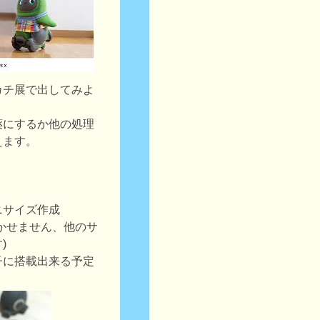
カチ展で出してみよ
薬にするか他の処理
えます。
ニサイズ作成
かせません、他のサ
)
子に搭載出来る予定