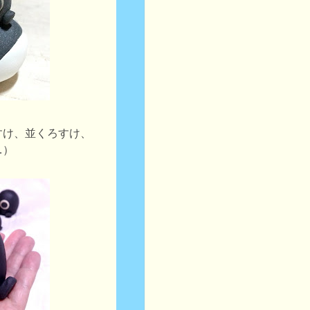
すけ、並くろすけ、
…）