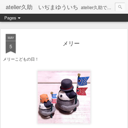
atelier久助 いぢまゆういち
atelier久助では土と火から暖かなモノたちを生み出しています。 ご覧になられた方が和んで頂ければ幸いです。
Pages
MAY
メリー
5
メリーこどもの日！