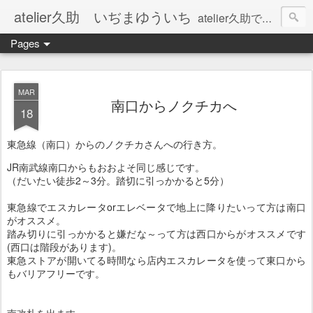
atelier久助 いぢまゆういち
atelier久助では土と火から暖かなモノたちを生み出しています。 ご覧になられた方が和んで頂ければ幸いです。
Pages
MAR
南口からノクチカへ
18
東急線（南口）からのノクチカさんへの行き方。
JR南武線南口からもおおよそ同じ感じです。
（だいたい徒歩2～3分。踏切に引っかかると5分）
東急線でエスカレータorエレベータで地上に降りたいって方は南口
がオススメ。
踏み切りに引っかかると嫌だな～って方は西口からがオススメです
(西口は階段があります)。
東急ストアが開いてる時間なら店内エスカレータを使って東口から
もバリアフリーです。