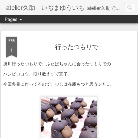
atelier久助 いぢまゆういち
atelier久助では土と火から暖かなモノたちを生み出しています。 ご覧になられた方が和んで頂ければ幸いです。
Pages
FEB
行ったつもりで
1
掛川行ったつもりで、ふたばちゃんに会ったつもりでの
ハシビロコウ、取り敢えずで完了。
今回多目に作ってるので、少しは在庫もつと思うンだ…