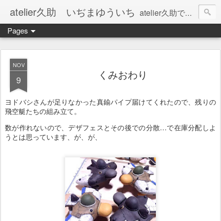
atelier久助 いぢまゆういち
atelier久助では土と火から暖かなモノたちを生み出しています。 ご覧になられた方が和んで頂ければ幸いです。
Pages
NOV
くみおわり
9
ヨドバシさんが足りなかった真鍮パイプ届けてくれたので、残りの
飛空艇たちの組み立て。
数が作れないので、デザフェスとその後での分散…で在庫分配しよ
うとは思っています、が、が、