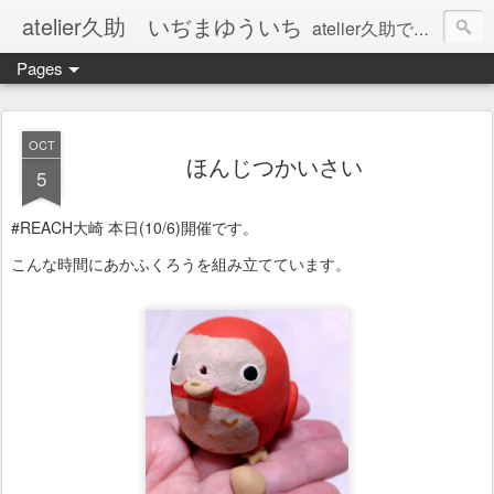
atelier久助 いぢまゆういち
atelier久助では土と火から暖かなモノたちを生み出しています。 ご覧になられた方が和んで頂ければ幸いです。
Pages
OCT
ほんじつかいさい
5
#REACH大崎 本日(10/6)開催です。
こんな時間にあかふくろうを組み立てています。