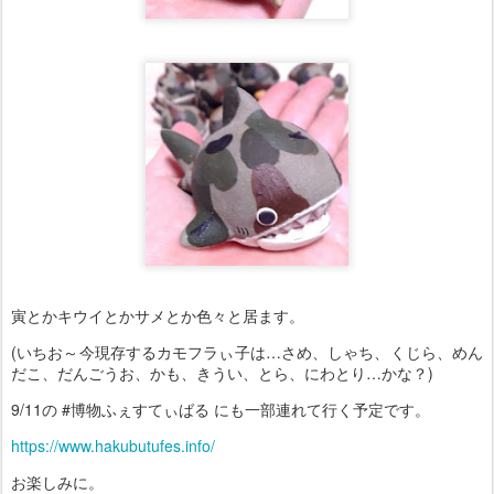
寅とかキウイとかサメとか色々と居ます。
(いちお～今現存するカモフラぃ子は…さめ、しゃち、くじら、めん
だこ、だんごうお、かも、きうい、とら、にわとり…かな？)
9/11の #博物ふぇすてぃばる にも一部連れて行く予定です。
https://www.hakubutufes.info/
お楽しみに。